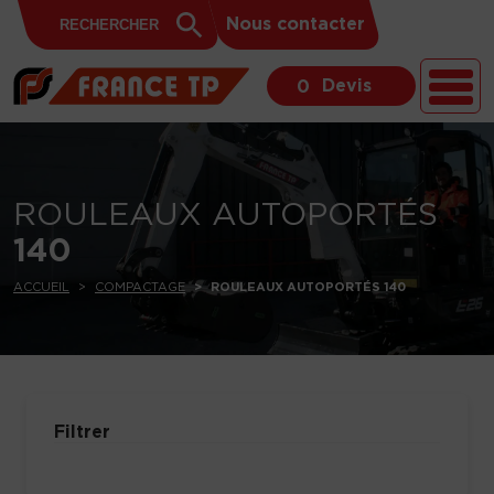
Search
Skip to content
Search
Nous contacter
for:
Button
Devis
0
ROULEAUX AUTOPORTÉS
140
ACCUEIL
COMPACTAGE
ROULEAUX AUTOPORTÉS 140
Filtrer